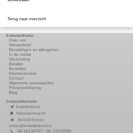
Terug naar overzicht
KrokettenKunst:
Over ons
Nieuwsbrief
Bereidingen en allergenen
In de media
Verzending
Betalen
Bestellen
Klantenservice
Contact
Algemene voorwaarden
Privacyverklaring
Blog
Contactinformatie:
Krokettenkunst
Nijkampenweg 94
7815GR Emmen
contact@krokettenkunst.nl
06-18136707
06-13310090
/