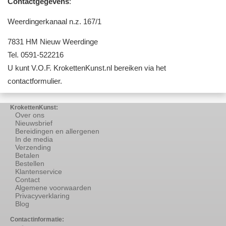
Contactgegevens
:
Weerdingerkanaal n.z. 167/1
7831 HM Nieuw Weerdinge
Tel. 0591-522216
U kunt V.O.F. KrokettenKunst.nl bereiken via het
contactformulier.
KrokettenKunst:
Over ons
Nieuwsbrief
Bereidingen en allergenen
In de media
Verzending
Betalen
Bestellen
Klantenservice
Contact
Algemene voorwaarden
Privacyverklaring
Blog
Contactinformatie: