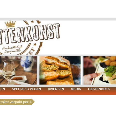
LEN
SPECIALS / VEGAN
DIVERSEN
MEDIA
GASTENBOEK
roket verpakt per 4