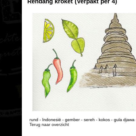
Rendang kroket (Verpakt per 4)
rund - Indonesië - gember - sereh - kokos - gula djawa 
Terug naar overzicht