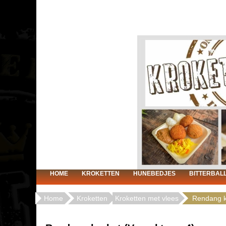
HOME
KROKETTEN
HUNEBEDJES
BITTERBAL
Home
Kroketten
Kroketten met vlees
Rendang k