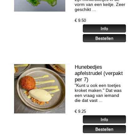
vorm van een keitje. Zeer
geschikt ...
€
9.50
Hunebedjes
apfelstrudel (verpakt
per 7)
"Kunt u ook een toetjes
kroket maken." Dat was
een vraag van iemand
die dat vast ...
€
9.25