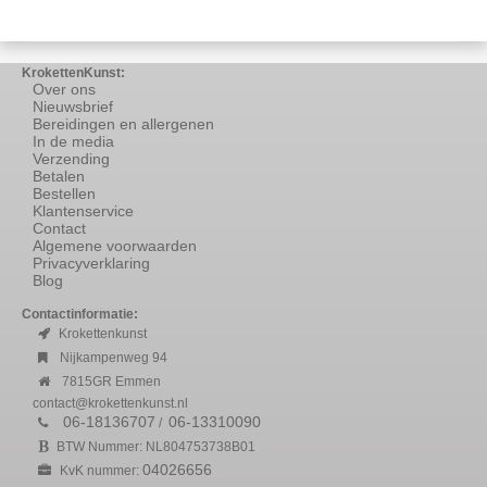
KrokettenKunst:
Over ons
Nieuwsbrief
Bereidingen en allergenen
In de media
Verzending
Betalen
Bestellen
Klantenservice
Contact
Algemene voorwaarden
Privacyverklaring
Blog
Contactinformatie:
Krokettenkunst
Nijkampenweg 94
7815GR Emmen
contact@krokettenkunst.nl
06-18136707
06-13310090
/
BTW Nummer: NL804753738B01
04026656
KvK nummer: