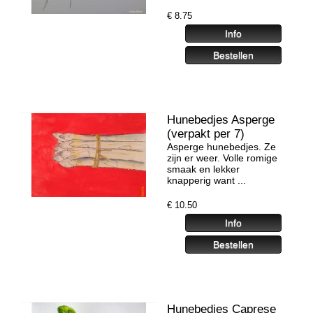
€
8.75
Hunebedjes Asperge
(verpakt per 7)
Asperge hunebedjes. Ze
zijn er weer. Volle romige
smaak en lekker
knapperig want ...
€
10.50
Hunebedjes Caprese