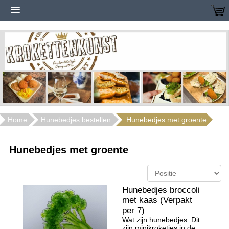
Home
Hunebedjes bestellen
Hunebedjes met groente
Hunebedjes met groente
Hunebedjes broccoli
met kaas (Verpakt
per 7)
Wat zijn hunebedjes. Dit
zijn minikroketjes in de