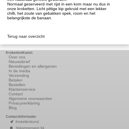
Normaal geserveerd met rijst in een kom maar nu dus in
onze kroketten. Licht pittige kip gekruid met een lekker
chilli, het zoute van gebakken spek, room en het
belangrijkste de banaan.
Terug naar overzicht
KrokettenKunst:
Over ons
Nieuwsbrief
Bereidingen en allergenen
In de media
Verzending
Betalen
Bestellen
Klantenservice
Contact
Algemene voorwaarden
Privacyverklaring
Blog
Contactinformatie:
Krokettenkunst
Nijkampenweg 94