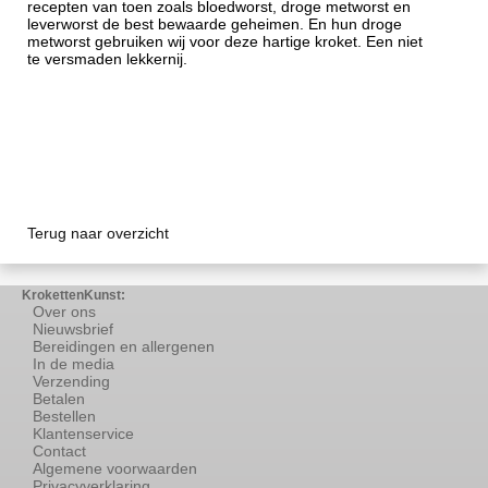
recepten van toen zoals bloedworst, droge metworst en
leverworst de best bewaarde geheimen. En hun droge
metworst gebruiken wij voor deze hartige kroket. Een niet
te versmaden lekkernij.
Terug naar overzicht
KrokettenKunst:
Over ons
Nieuwsbrief
Bereidingen en allergenen
In de media
Verzending
Betalen
Bestellen
Klantenservice
Contact
Algemene voorwaarden
Privacyverklaring