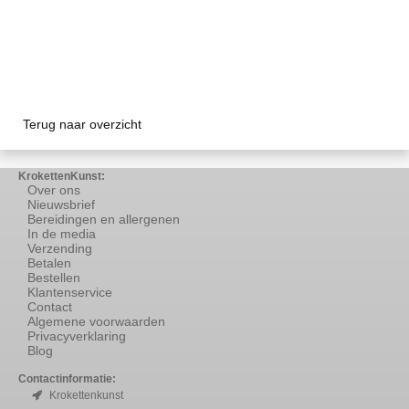
Terug naar overzicht
KrokettenKunst:
Over ons
Nieuwsbrief
Bereidingen en allergenen
In de media
Verzending
Betalen
Bestellen
Klantenservice
Contact
Algemene voorwaarden
Privacyverklaring
Blog
Contactinformatie:
Krokettenkunst