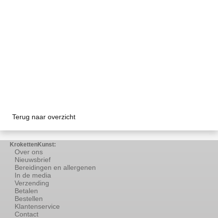
Terug naar overzicht
KrokettenKunst:
Over ons
Nieuwsbrief
Bereidingen en allergenen
In de media
Verzending
Betalen
Bestellen
Klantenservice
Contact