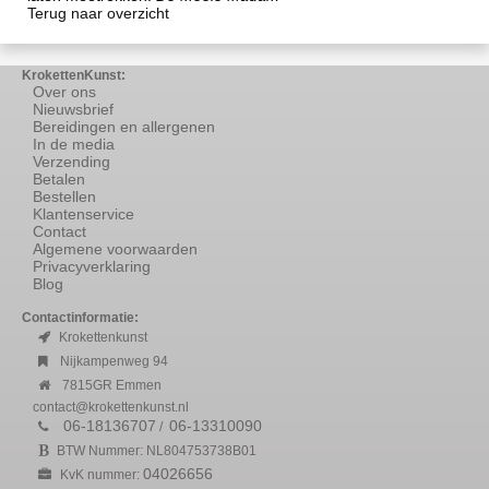
Terug naar overzicht
KrokettenKunst:
Over ons
Nieuwsbrief
Bereidingen en allergenen
In de media
Verzending
Betalen
Bestellen
Klantenservice
Contact
Algemene voorwaarden
Privacyverklaring
Blog
Contactinformatie:
Krokettenkunst
Nijkampenweg 94
7815GR Emmen
contact@krokettenkunst.nl
06-18136707
06-13310090
/
BTW Nummer: NL804753738B01
04026656
KvK nummer: